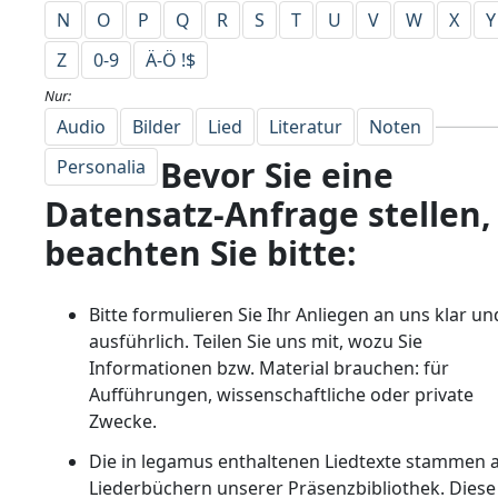
N
O
P
Q
R
S
T
U
V
W
X
Y
Z
0-9
Ä-Ö !$
Nur:
Audio
Bilder
Lied
Literatur
Noten
Bevor Sie eine
Personalia
Datensatz-Anfrage stellen,
beachten Sie bitte:
Bitte formulieren Sie Ihr Anliegen an uns klar un
ausführlich. Teilen Sie uns mit, wozu Sie
Informationen bzw. Material brauchen: für
Aufführungen, wissenschaftliche oder private
Zwecke.
Die in legamus enthaltenen Liedtexte stammen 
Liederbüchern unserer Präsenzbibliothek. Diese