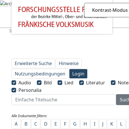
Kontrast-Modus
Start
»
legamus
»
Datensatz-Anfrage Hinweise
Erweiterte Suche
Hinweise
Nutzungsbedingungen
Login
Audio
Bild
Lied
Literatur
Note
Personalia
Alle Dokumente filtern:
A
B
C
D
E
F
G
H
I
J
K
L