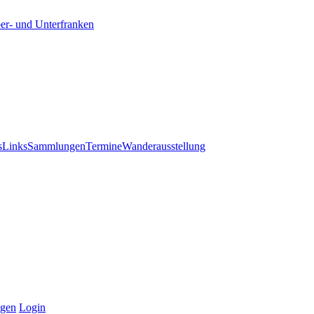
s
Links
Sammlungen
Termine
Wanderausstellung
ngen
Login