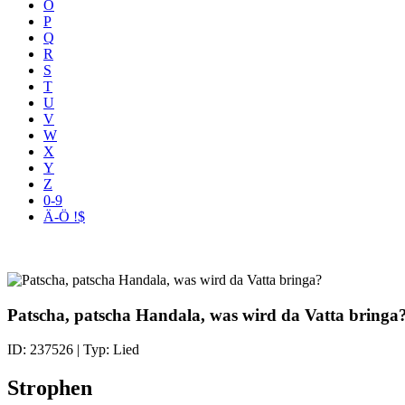
O
P
Q
R
S
T
U
V
W
X
Y
Z
0-9
Ä-Ö !$
Patscha, patscha Handala, was wird da Vatta bringa
ID: 237526 | Typ: Lied
Strophen