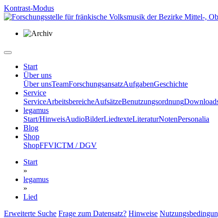
Kontrast-Modus
Start
Über uns
Über uns
Team
Forschungsansatz
Aufgaben
Geschichte
Service
Service
Arbeitsbereiche
Aufsätze
Benutzungsordnung
Download
legamus
Start/Hinweis
Audio
Bilder
Liedtexte
Literatur
Noten
Personalia
Blog
Shop
Shop
FFV
ICTM / DGV
Start
»
legamus
»
Lied
Erweiterte Suche
Frage zum Datensatz?
Hinweise
Nutzungsbedingu