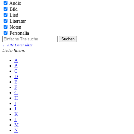
Audio
Bild
Lied
Literatur
Noten
Personalia
← Alle Datensätze
Lieder filtern:
A
B
C
D
E
F
G
H
I
J
K
L
M
N