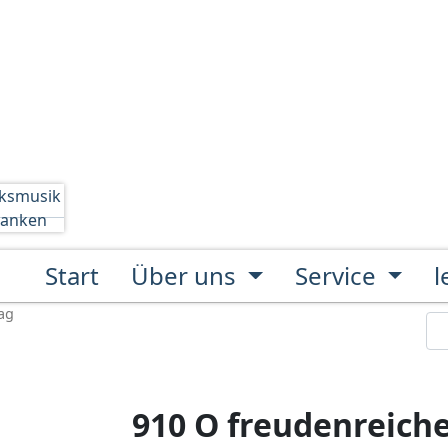
Start
Über uns
Service
ag
910 O freudenreiche